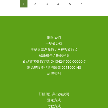
1
2
3
4
5
關於我們
一塊做公益
幸福與臺灣黑熊
/
幸福與導盲犬
檢驗報告
/
投保證明
食品業者登錄字號 D-154241505-00000-7
溯源農糧產品追溯編號 0511000148
品牌聲明
訂購須知與出貨說明
運送方式
付款方式