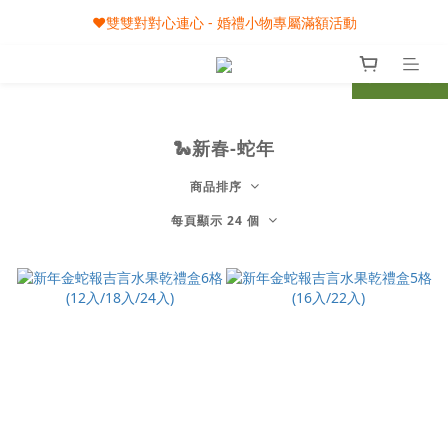
🎀08/01-09/30 秋節月圓家家慶- 滿額即享專屬小禮
❤️雙雙對對心連心 - 婚禮小物專屬滿額活動
🎀08/01-09/30 秋節月圓家家慶- 滿額即享專屬小禮
prev
next
🐍新春-蛇年
商品排序
每頁顯示 24 個