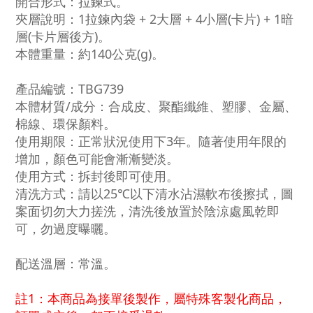
開合形式：拉鍊式。
夾層說明：1拉鍊內袋 + 2大層 + 4小層(卡片) + 1暗
層(卡片層後方)。
本體重量：約140公克(g)。
產品編號：TBG739
本體材質/成分：合成皮、聚酯纖維、塑膠、金屬、
棉線、環保顏料。
使用期限：正常狀況使用下3年。隨著使用年限的
增加，顏色可能會漸漸變淡。
使用方式：拆封後即可使用。
清洗方式：請以25℃以下清水沾濕軟布後擦拭，圖
案面切勿大力搓洗，清洗後放置於陰涼處風乾即
可，勿過度曝曬。
配送溫層：常溫。
註1：本商品為接單後製作，屬特殊客製化商品，