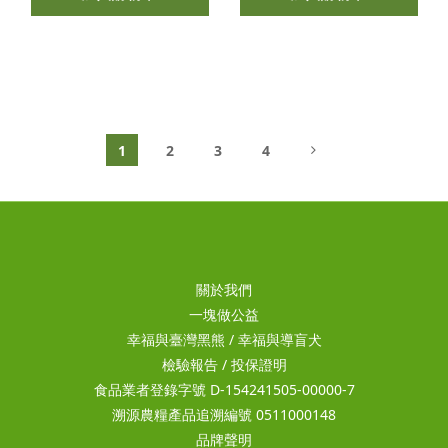
1
2
3
4
關於我們
一塊做公益
幸福與臺灣黑熊
/
幸福與導盲犬
檢驗報告
/
投保證明
食品業者登錄字號 D-154241505-00000-7
溯源農糧產品追溯編號 0511000148
品牌聲明