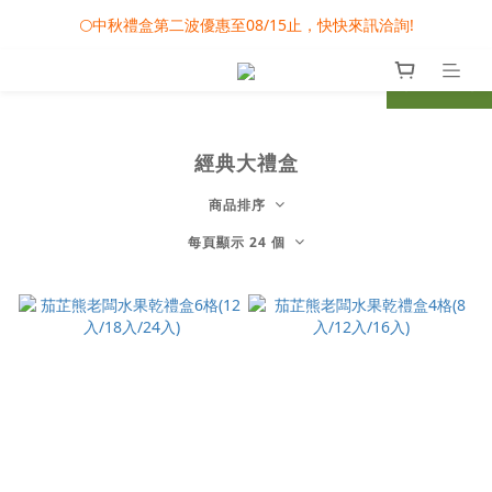
🎀08/01-09/30 秋節月圓家家慶- 滿額即享專屬小禮
🌕中秋禮盒第二波優惠至08/15止，快快來訊洽詢!
❤️雙雙對對心連心 - 婚禮小物專屬滿額活動
prev
next
🎀08/01-09/30 秋節月圓家家慶- 滿額即享專屬小禮
經典大禮盒
商品排序
每頁顯示 24 個