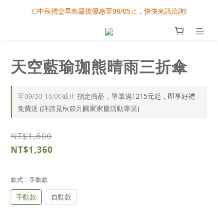
🌕中秋禮盒早鳥最後優惠至08/05止，快快來訊洽詢!
🎀08/01-09/30 秋節月圓家家慶- 滿額即享專屬小禮
❤️雙雙對對心連心 - 婚禮小物專屬滿額活動
🎀08/01-09/30 秋節月圓家家慶- 滿額即享專屬小禮
天空藍瑜珈熊晴雨三折傘
至
09/30 16:00
截止
指定商品，單筆滿1215元起，即享好禮
免費送 (詳請見秋節月圓家家慶活動專區)
NT$1,600
NT$1,360
款式
: 手動款
手動款
自動款