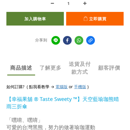
加入購物車
立即購買
分享到
送貨及付
商品描述
了解更多
顧客評價
款方式
如何訂購? ( 點我看教學 →
電腦版
or
手機版
)
【幸福果舖 ® Taste Sweety ™】天空藍瑜珈熊晴
雨三折傘
「嘿唷、嘿唷」
可愛的台灣黑熊，努力的做著瑜珈運動