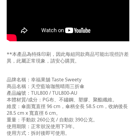
**本產品為特殊印刷，因此每組同款商品可能出現些許差
異，此屬正常現象，請安心購買。
品牌名稱：幸福果舖 Taste Sweety
商品名稱：天空藍瑜珈熊晴雨三折傘
產品編號：TUL800
/
TUL800
-AU
本體材質/成分：PG布、不鏽鋼、塑膠、聚酯纖維。
維度：
傘面寬直徑 96 cm，
傘柄全長 58.5 cm，
收納後長
28.5 cm x
寬
直徑 6 cm
。
重量：
手動款 260公克 / 自
動款 390公克
。
使用期限：正常狀況使用下3年。
使用方式：拆封後即可使用。