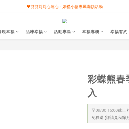
🎀08/01-09/30 秋節月圓家家慶- 滿額即享專屬小禮
❤️雙雙對對心連心 - 婚禮小物專屬滿額活動
🎀08/01-09/30 秋節月圓家家慶- 滿額即享專屬小禮
發現幸福
品味幸福
活動專區
幸福專欄
幸福有約
彩蝶熊春
入
至
09/30 16:00
截止
免費送 (詳請見秋節