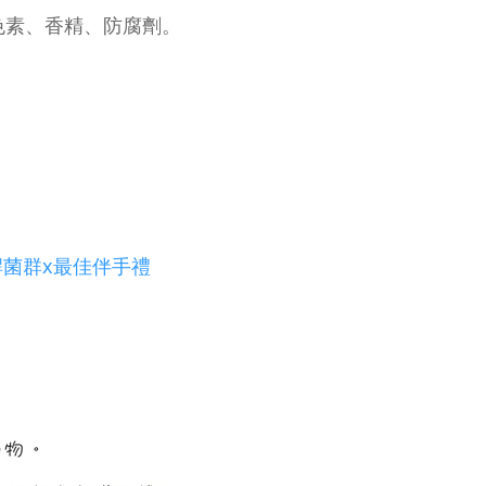
色素、香精、防腐劑。
。
桿菌群x最佳伴手禮