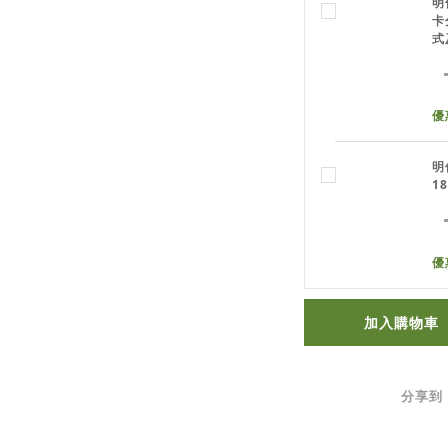
明
卡
式
優
明
1
優
加入購物車
分享到