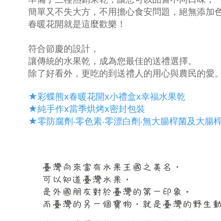
簡單又不失大方，不用擔心食安問題，絕無添加
春暖花開就是這麼歡樂！
符合節慶的設計，
讓傳統的水果乾，成為您最佳的送禮選擇。
除了好看外，更吃的到送禮人的用心與農民的愛
★彩蝶熊x春暖花開x小禮盒x幸福水果乾
★純手作x當季烘烤x密封包裝
★零防腐劑‧零色素‧零漂白劑‧無大腸桿菌及大腸