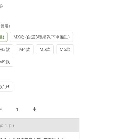
0
不挑選)
選)
MX款 (自選3種果乾下單備註)
M3款
M4款
M5款
M6款
M9款
款1只
多 1 件)