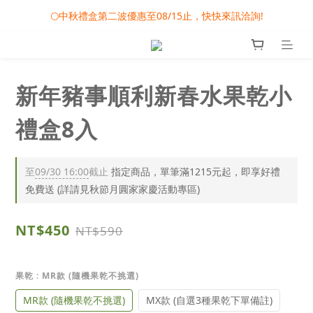
🎀08/01-09/30 秋節月圓家家慶- 滿額即享專屬小禮
🌕中秋禮盒第二波優惠至08/15止，快快來訊洽詢!
❤️雙雙對對心連心 - 婚禮小物專屬滿額活動
🎀08/01-09/30 秋節月圓家家慶- 滿額即享專屬小禮
新年豬事順利新春水果乾小
禮盒8入
至
09/30 16:00
截止
指定商品，單筆滿1215元起，即享好禮
免費送 (詳請見秋節月圓家家慶活動專區)
NT$450
NT$590
果乾
: MR款 (隨機果乾不挑選)
MR款 (隨機果乾不挑選)
MX款 (自選3種果乾下單備註)