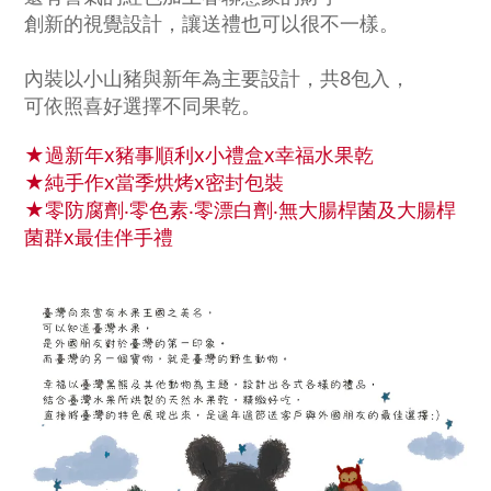
創新的視覺設計，讓送禮也可以很不一樣。
內裝以小山豬與新年為主要設計，共8包入，
可依照喜好選擇不同果乾。
★過新年x
豬事順利
x
小禮盒x幸福水果乾
★純手作x當季烘烤x密封包裝
★零防腐劑‧零色素‧零漂白劑‧無大腸桿菌及大腸桿
菌群x最佳伴手禮