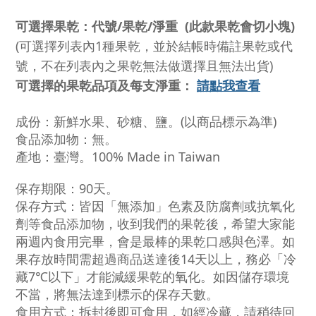
可選擇果乾
：代號/果乾/淨重
(此款果乾會切小塊)
(可選擇列表內1種果乾，並於結帳時備註果乾或代
號，不在列表內之果乾無法做選擇且無法出貨)
可選擇的果乾品項及每支淨重
：
請點我查看
成份：新鮮水果
、砂糖、鹽
。(以商品標示為準)
食品添加物：無。
產地：臺灣。100% Made in Taiwan
保存期限：90天。
保存方式：皆因「無添加」色素及防腐劑或抗氧化
劑等食品添加物，收到我們的果乾後，希望大家能
兩週內食用完畢，會是最棒的果乾口感與色澤。如
果存放時間需超過商品送達後14天以上，務必「冷
藏7℃以下」才能減緩果乾的氧化。如因儲存環境
不當，將無法達到標示的保存天數。
食
用方式：拆封後即可食用，如經冷藏，請稍待回