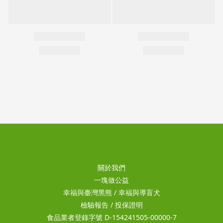
關於我們
一塊做公益
幸福與臺灣黑熊
/
幸福與導盲犬
檢驗報告
/
投保證明
食品業者登錄字號 D-154241505-00000-7