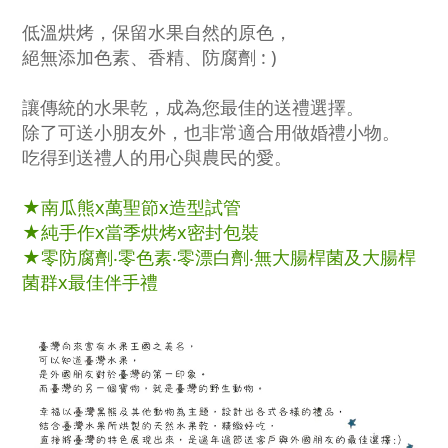
低溫烘烤，保留水果自然的原色
，
絕無添加色素、香精、防腐劑 : )
讓傳統的水果乾，成為您最佳的送禮選擇。
除了可送小朋友外，也非常適合用做婚禮小物。
吃得到送禮人的用心與農民的愛。
★
南瓜熊x萬聖節
x造型試管
★純手作x當季烘烤x
密封包裝
★零防腐劑‧零色素‧零漂白劑‧無大腸桿菌及大腸桿
菌群x最佳伴手禮