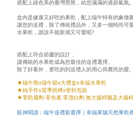
搭配上綠色系的臺灣黑熊
，給您滿滿的過節氣氛
盒內是健康又好吃的果乾，配上端午特有的象徵
讓您的送禮，除了傳統禮品外，又多一個時尚可
水果乾，誰說不能新潮又可愛呢?
搭配上符合節慶的設計，
讓傳統的水果乾成為您最佳的送禮選擇。
除了好看外，更吃的到送禮人的用心與農民的愛
★
端午熊x
端午節
x
大禮盒x幸福水果乾
★純手作x當季烘烤x密封包裝
★零防腐劑‧零色素‧零漂白劑‧無大腸桿菌及大腸
延伸閱讀：端午送禮新選擇｜幸福果舖天然果乾