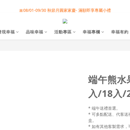
🎀08/01-09/30 秋節月圓家家慶- 滿額即享專屬小禮
🎀08/01-09/30 秋節月圓家家慶- 滿額即享專屬小禮
🌕中秋禮盒早鳥最後優惠至08/05止，快快來訊洽詢!
發現幸福
品味幸福
活動專區
幸福專欄
幸福有約
❤️雙雙對對心連心 - 婚禮小物專屬滿額活動
🎀08/01-09/30 秋節月圓家家慶- 滿額即享專屬小禮
端午熊水果
入/18入/
* 端午送禮首選。
* 可多點配送、代客送
盒。
* 如有其他客製需求