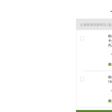
以優惠價加購商品
(最
明
卡
式
優
明
1
優