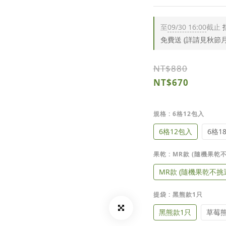
至
09/30 16:00
截止
免費送 (詳請見秋節
NT$880
NT$670
規格
: 6格12包入
6格12包入
6格1
果乾
: MR款 (隨機果乾
MR款 (隨機果乾不挑
提袋
: 黑熊款1只
黑熊款1只
草莓熊