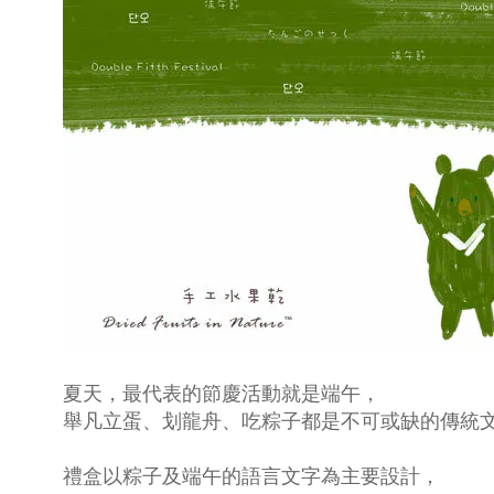
夏天，最代表的節慶活動就是端午，
舉凡立蛋、划龍舟、吃粽子都是不可或缺的傳統
禮盒以粽子及端午的語言文字為主要設計，