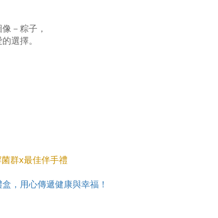
。
圖像－粽子，
愛的選擇。
。
桿菌群x最佳伴手禮
禮盒，用心傳遞健康與幸福！