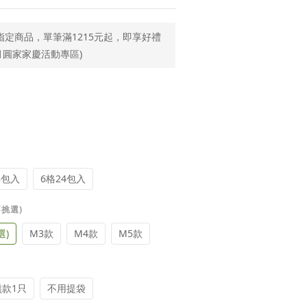
指定商品，單筆滿1215元起，即享好禮
月圓家家慶活動專區)
8包入
6格24包入
不挑選)
選)
M3款
M4款
M5款
款1只
不用提袋