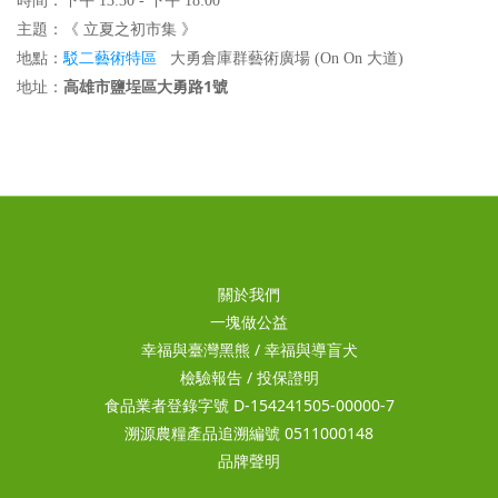
時間：下午 13:30 - 下午 18:00
主題：《 立夏之初市集 》
駁二藝術特區
地點
：
大勇倉庫群藝術廣場
(On On 大道
)
高雄市鹽埕區大勇路1號
地址：
關於我們
一塊做公益
幸福與臺灣黑熊
/
幸福與導盲犬
檢驗報告
/
投保證明
食品業者登錄字號 D-154241505-00000-7
溯源農糧產品追溯編號 0511000148
品牌聲明