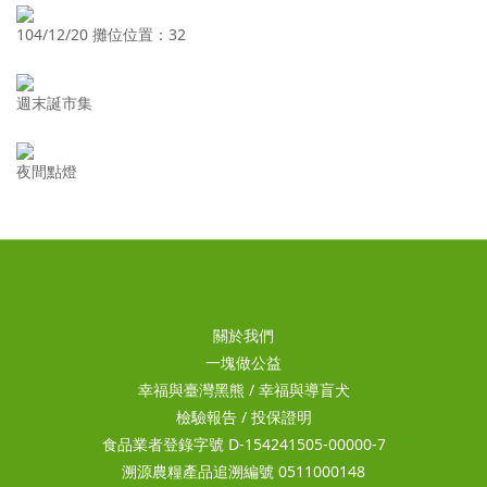
104/12/20 攤位位置：32
週末誕市集
夜間點燈
關於我們
一塊做公益
幸福與臺灣黑熊
/
幸福與導盲犬
檢驗報告
/
投保證明
食品業者登錄字號 D-154241505-00000-7
溯源農糧產品追溯編號 0511000148