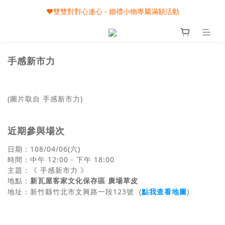
🎀08/01-09/30 秋節月圓家家慶- 滿額即享專屬小禮
❤️雙雙對對心連心 - 婚禮小物專屬滿額活動
🎀08/01-09/30 秋節月圓家家慶- 滿額即享專屬小禮
手感新市力
(圖片取自 手感新市力)
近期參與場次
日期：
108/
04/06(六)
時間：中午 12:00 - 下午 18:00
主題：
《
手感新市力
》
新瓦屋客家文化保存區 廣場草皮
地點：
地址：
新竹縣竹北市文興路一段123號
(
點我查看地圖
)