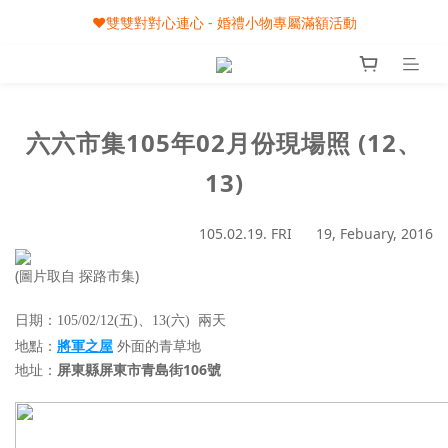
❤️雙雙對對心連心 - 婚禮小物專屬滿額活動
🎀08/01-09/30 秋節月圓家家慶- 滿額即享專屬小禮
🎀08/01-09/30 秋節月圓家家慶- 滿額即享專屬小禮
六六市集105年02月份現場照 (12、
13)
105.02.19. FRI 19, Febuary, 2016
(圖片取自 探路市集)
日期：105/02/12(五)、13(六) 兩天
將軍之屋
地點
：
外面的青草地
屏東縣
屏東市青島街106號
地址：