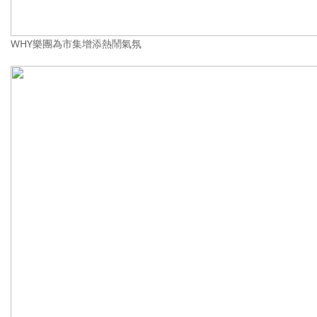
WHY樂團為市集增添熱鬧氣氛