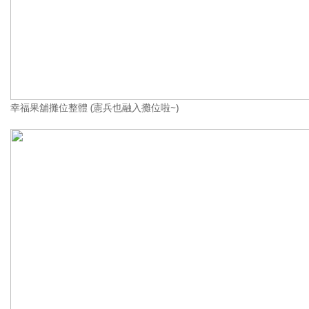
幸福果舖攤位整體 (憲兵也融入攤位啦~)