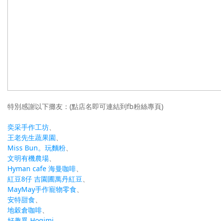
特別感謝以下攤友：(點店名即可連結到fb粉絲專頁)
奕采手作工坊
、
王老先生蔬果園
、
Miss Bun。玩麵粉
、
文明有機農場
、
Hyman cafe 海曼咖啡
、
紅豆8仔 吉園圃萬丹紅豆
、
MayMay手作寵物零食
、
安特甜食
、
地穀倉咖啡
、
好趣覓 Hogimi
、