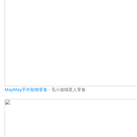
MayMay手作寵物零食
- 毛小孩喵星人零食