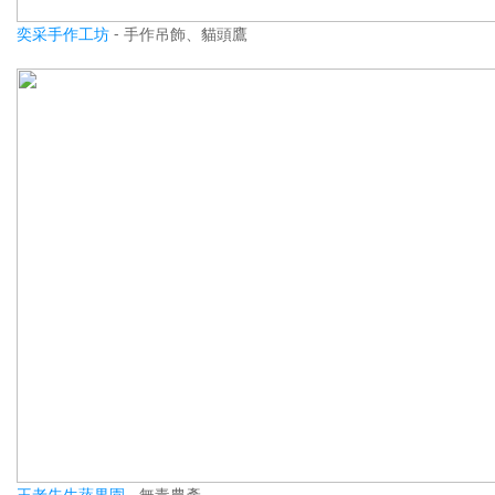
奕采手作工坊
- 手作吊飾、貓頭鷹
王老先生蔬果園
- 無毒農產