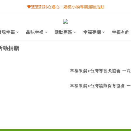
🎀08/01-09/30 秋節月圓家家慶- 滿額即享專屬小禮
❤️雙雙對對心連心 - 婚禮小物專屬滿額活動
🎀08/01-09/30 秋節月圓家家慶- 滿額即享專屬小禮
發現幸福
品味幸福
活動專區
幸福專欄
幸福有約
)活動捐贈
幸福果舖x台灣導盲犬協會
一塊做
幸福果舖x台灣黑熊保育協會
一