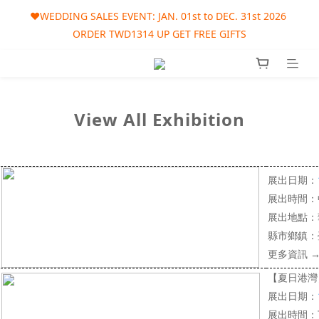
🎀AUGUST SALES EVENT: AUG. 01st to SEP. 30th 2026 ORDER 
❤️WEDDING SALES EVENT: JAN. 01st to DEC. 31st 2026 
ORDER TWD1314 UP GET FREE GIFTS
TWD1215 UP GET FREE GIFT
🎀AUGUST SALES EVENT: AUG. 01st to SEP. 30th 2026 ORDER 
TWD1215 UP GET FREE GIFT
View All Exhibition
展出日期：
展出時間：
展出地點：
縣市鄉鎮：
更多資訊
【夏日港灣
展出日期：
展出時間：