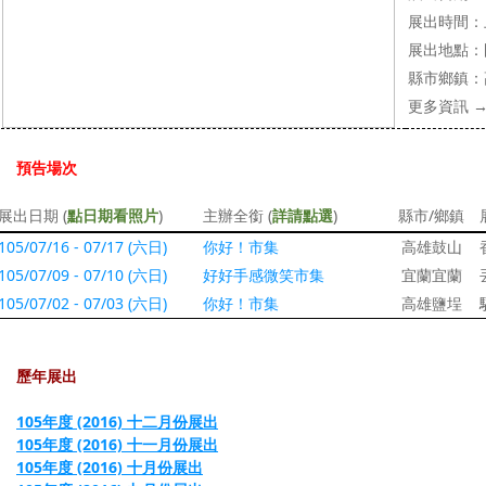
展出時間：
展出地點：
縣市鄉鎮：
更多資訊
預告場次
(
)
(
)
/
展出日期
點日期看照片
主辦全銜
詳請點選
縣市
鄉鎮
105/07/16 - 07/17 (
六日
)
你好
！
市集
高雄鼓山
105/07/09 - 07/10 (
六日
)
好好手感微笑市集
宜蘭宜蘭
105/07/02 - 07/03 (
六日
)
你好
！
市集
高雄鹽埕
歷年展出
105年度 (2016) 十二月份展出
105年度 (2016) 十一月份展出
105年度 (2016) 十月份展出