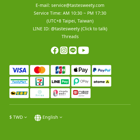
E-mail:
service@tastesweety.com
Service Time: AM 10:30 ~ PM 17:30
(UTC+8 Taipei, Taiwan)
LINE ID:
@tastesweety
(Click to talk)
Threads
$
TWD
English