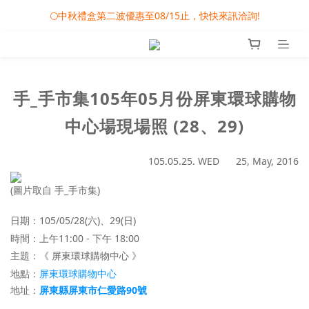
🎀08/01-09/30 秋節月圓家家慶- 滿額即享專屬小禮
🌕中秋禮盒第二波優惠至08/15止，快快來訊洽詢!
❤️雙雙對對心連心 - 婚禮小物專屬滿額活動
🎀08/01-09/30 秋節月圓家家慶- 滿額即享專屬小禮
手_手市集105年05月份屏東環球購物
中心場現場照 (28、29)
105.05.25. WED 25, May, 2016
(圖片取自 手_手市集)
日期：105/05/28(六)、29(日)
時間：上午11:00 - 下午 18:00
主題：《 屏東環球購物中心 》
屏東環球購物中心
地點
：
屏東縣屏東市仁愛路90號
地址：