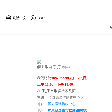
繁體中文
TWD
(圖片取自 手_手市集)
105/05/28(六)、29(日)
我們將於
上午 11:00 - 下午 18:00
手_手市集
在
與大家見面
主題：《 屏東環球購物中心 》
屏東環球購物中心
地
點
：
屏東縣屏東市仁愛路90號
地
址：