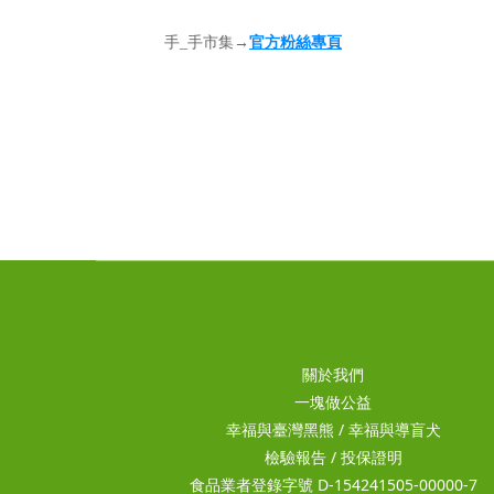
官方粉絲專頁
手_手市集→
關於我們
一塊做公益
幸福與臺灣黑熊
/
幸福與導盲犬
檢驗報告
/
投保證明
食品業者登錄字號 D-154241505-00000-7