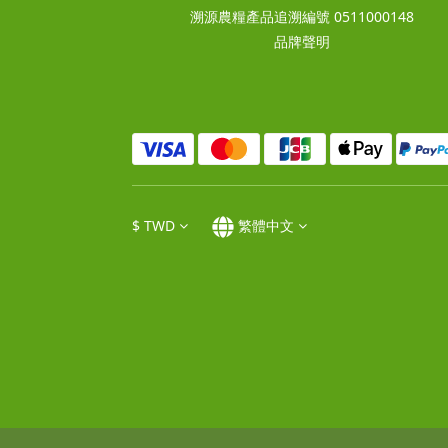
溯源農糧產品追溯編號 0511000148
品牌聲明
$
TWD
繁體中文