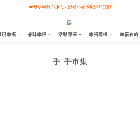
🎀08/01-09/30 秋節月圓家家慶- 滿額即享專屬小禮
❤️雙雙對對心連心 - 婚禮小物專屬滿額活動
🎀08/01-09/30 秋節月圓家家慶- 滿額即享專屬小禮
發現幸福
品味幸福
活動專區
幸福專欄
幸福有約
手_手市集