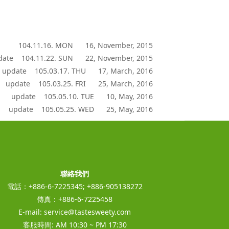
104.11.16. MON 16, November, 2015
date 104.11.22. SUN 22, November, 2015
update 105.03.17. THU 17, March, 2016
update 105.03.25. FRI 25, March, 2016
update 105.05.10. TUE 10, May, 2016
update 105.05.25. WED 25, May, 2016
聯絡我們
電話：+886-6-7225345; +886-905138272
傳真：+886-6-7225458
E-mail:
service@tastesweety.com
客服時間: AM 10:30 ~ PM 17:30