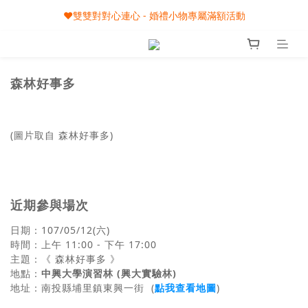
🎀08/01-09/30 秋節月圓家家慶- 滿額即享專屬小禮
❤️雙雙對對心連心 - 婚禮小物專屬滿額活動
🎀08/01-09/30 秋節月圓家家慶- 滿額即享專屬小禮
森林好事多
(圖片取自 森林好事多)
近期參與場次
日期：107/05/12(六)
時間：上午 11:00 - 下午 17:00
主題：《 森林好事多 》
地
中興大學演習林 (興大實驗林)
點
：
地址：
南投縣埔里鎮東興一街
(
點我查看地圖
)