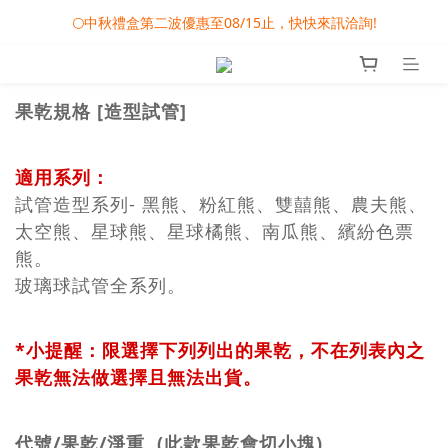
🎀08/01-09/30 秋節月圓家家慶- 滿額即享專屬小禮
🌕中秋禮盒第二波優惠至08/15止，快快來訊洽詢!
❤️雙雙對對心連心 - 婚禮小物專屬滿額活動
果乾規格 [造型試管]
🎀08/01-09/30 秋節月圓家家慶- 滿額即享專屬小禮
適用系列：
試管造型系列- 黑熊、粉紅熊、雙囍熊、農夫熊、
太空熊、星球熊、星球橘熊、南瓜熊、繽紛色票
熊。
玻璃球試管全系列。
*小提醒：限選擇下列列出的果乾，不在列表內之
果乾無法做選擇且無法出貨。
代號/果乾/淨重
(此款果乾會切小塊)