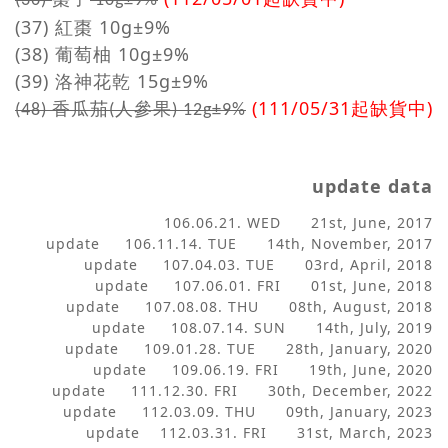
(36)
10g±9%
(37) 紅棗
10g±9%
(38) 葡萄柚
10g±9%
(39) 洛神花乾 15g±9
%
(111/05/31起缺貨中)
香瓜茄
(48)
(人參果) 12g±9%
update data
106.06.21. WED 21st, June
, 2017
update 106.11.14. TUE 14th,
Nov
ember, 2017
update 107.04.03. TUE 03rd, April, 2018
update 107.06.01. FRI 01st, June, 2018
update 107.08.08. THU 08th, August, 2018
update 108.07.14. SUN 14th, July, 2019
update 109.01.28. TUE 28th, January, 2020
update 109.06.19. FRI 19th, June, 2020
update 111.12.30. FRI 30th, December, 2022
update 112.03.09. THU 09th, January, 2023
update 112.03.31. FRI 31st, March, 2023