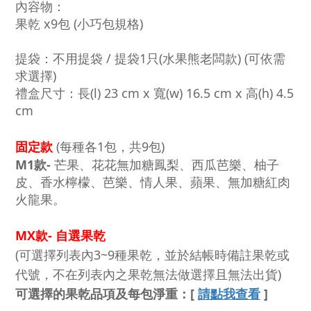
內容物：
果乾 x9包 (小巧包規格)
提袋：不用提袋 / 提袋1只(水果熊老闆款) (可依需
求選擇)
禮盒尺寸：長(l) 23 cm x 寬(w) 16.5 cm x 高(h) 4.5
cm
固定款
(每種各1包，共9包)
M1款-
芒果、
花花無加糖鳳梨、
西瓜芭樂
、柚子
皮、香水檸檬、芭樂、
情人果、蘋果、無加糖紅肉
火龍果
。
M
X款- 自選果乾
(可選擇列表內3~9種果乾，並於結帳時備註果乾或
代號，不在列表內之果乾無法做選擇且無法出貨)
可選擇的果乾
品項及每包淨重：
[
請點我查看
]