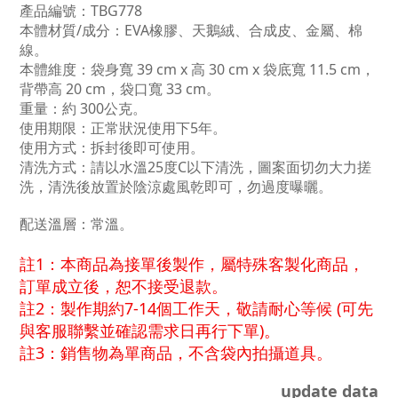
產品編號：TBG778
本體材質/成分：EVA橡膠、天鵝絨、合成皮、金屬
、棉
線
。
本體維度：袋身寬 39 cm x 高 30 cm x
袋底寬 11.5 cm
，
背帶高 20 cm，袋口寬 33 cm。
重量：約 300公克。
使用期限：正常狀況使用下5年。
使用方式：拆封後即可使用。
清洗方式：請以水溫25度C以下清洗，圖案面切勿大力搓
洗，清洗後放置於陰涼處風乾即可，勿過度曝曬。
配送溫層：常溫。
註1：本商品為接單後製作，屬特殊客製化商品，
訂單成立後，恕不接受退款。
註2：製作期約7-14個工作天，敬請耐心等候 (
可先
與客服聯繫並確認需求日再行下單)
。
註3：銷售物為單商品，不含袋內拍攝道具。
update data