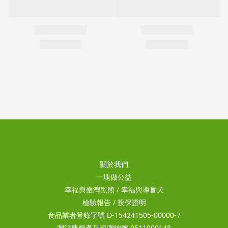
關於我們
一塊做公益
幸福與臺灣黑熊
/
幸福與導盲犬
檢驗報告
/
投保證明
食品業者登錄字號 D-154241505-00000-7
溯源農糧產品追溯編號 0511000148