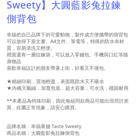
Sweety】大圓藍影兔拉鍊
側背包
幸福把自己品牌下的可愛動物，製作成方便攜帶的側背包
可以放得下原文書、A4文件、筆電等，特殊的防水布材
質，容易清洗又輕便。
裡面還有一層拉鍊袋，可以放入零錢包、手機與口紅等隨
身物品
喜歡幸福設計的朋友帶著上街，好看又不撞包。
★精細印刷，質地輕盈，表面既防水又不吸水
★內襯天鵝絨，加寬包底，超大容量，
可水洗，
穩固耐用
**本產品為特殊印刷，因此每組同款商品可能出現些許差
異，此屬正常現象，請安心購買。
品牌名稱：幸福果舖 Taste Sweety
商品名稱：大圓藍影兔拉鍊側背包